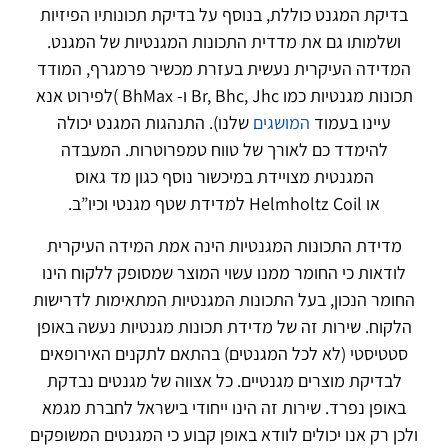
בדיקת המגנט כוללת, בנוסף על בדיקת תכונותיו הפיזיות
ושלמותו גם את מדדית התכונות המגנטיות של המגנט.
המדידה העיקרית נעשית בעזרת מכשיר פרמגרף, המודד
תכונות מגנטיות כמו Br, Bhc, Jhc ו- BhMax )לפירוט אנא
עיינו בעמוד
המושגים
שלנו). התנהגות המגנט יכולה
להימדד כם לאורך של טווח טמפרוטרות. המעבדה
המגנטית מצויידת במיכשור נוסף כגון מד גאוס
או Helmholtz Coil למדידת שטף מגנטי וכיו”ב.
מדידת התכונות המגנטיות הינה אמת המידה העיקרית
לודאות כי החומר ממנו עשוי המוצר שמסופק ללקוח הינו
החומר הנכון, בעל התכונות המגנטיות המתאימות לדרישות
הלקוח. שירות זה של מדידת תכונות מגנטיות נעשה באופן
סטטיסטי (לא לכל המגנטים) בהתאם לתקנים האירופאים
לבדיקת מוצרים מגנטיים. כל אצווה של מגנטים נבדקת
באופן נפרד. שירות זה הינו ייחודי בישראל לחברת מגמא
ולכן רק אנו יכולים לוודא באופן קבוע כי המגנטים המשופקים