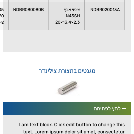
NDBR0
ציפוי אבץ
NDBR080080B
N35
80x80x20
N45SH
20×13.4×2.3
ציפוי אבץ
מגנטים בתצורת צילינדר
יחה
I am text block. Click edit button to c
text. Lorem ipsum dolor sit amet, c