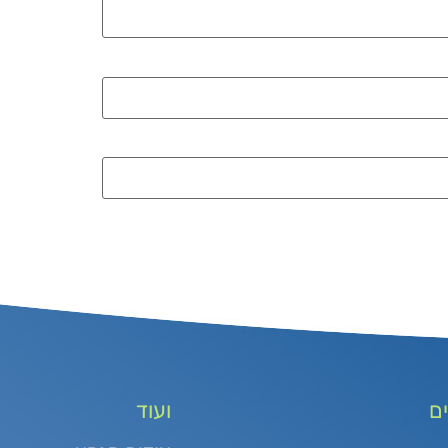
ם
ועוד