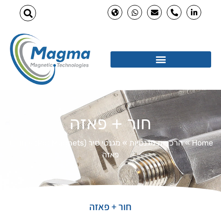
חור + פאזה
Home
»
הרכבות מגנטיות
»
מגנטי סיר (Pot Magnets)
»
חור +
פאזה
חור + פאזה