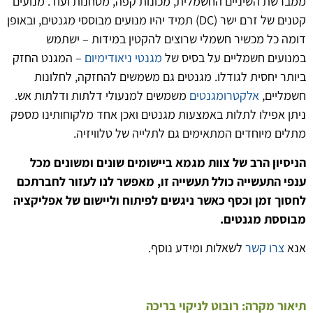
ממברשת השיניים החשמלית, מכונות קפה, מטחנות ועוד. מנועים
קטנים של זרם ישר (DC) תמיד יהיו מנועים מבוססי מגנטים, ובאופן
דומה כל מכשיר חשמלי שרוצים להקטין במידות – ישתמש
במנועים חשמליים על בסיס של
מגנטי ניאודימיום
– המגנט החזק
ביותר יחסית לגודלו. מגנטים גם משמשים להחזקה, לחלונות
חשמליים,
אלקטרומגנטים
משמשים למנעולי דלתות ודלתות אש.
ניתן אפילו לתלות באמצעות מגנטים ואכן אחד מלקוחותינו מספק
מתלים מיוחדים המתאימים גם לתלייה של טלוויזיה.
הניסיון הרב של צוות מגמא ביישומים שונים ומשונים מכל
ענפי התעשייה כולל תעשייה זו, מאפשר לנו לעזור לחברתכם
לחסוך זמן וכסף כאשר ניגשים לפיתוח וליישום של אפליקציה
מבוססת מגנטים.
אנא
צרו קשר
לשאלות ומידע נוסף.
תיאור מקרה:
רובוט לניקוי בריכה